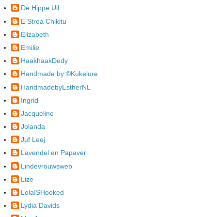
De Hippe Uil
E Strea Chikitu
Elizabeth
Emilie
HaakhaakDedy
Handmade by ©Kukelure
HandmadebyEstherNL
Ingrid
Jacqueline
Jolanda
Juf Leej
Lavendel en Papaver
Lindevrouwsweb
Lize
LolaISHooked
Lydia Davids