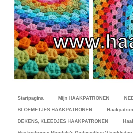
Startpagina
Mijn HAAKPATRONEN
NE
BLOEMETJES HAAKPATRONEN
Haakpatron
DEKENS, KLEEDJES HAAKPATRONEN
Haa
Haakpatronen Mandala's,Onderzetters,Vloerkleden,T