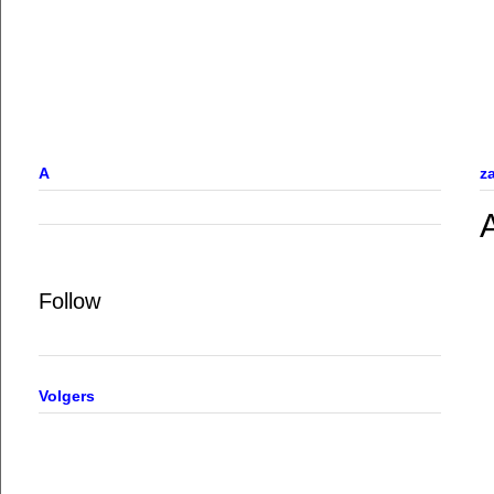
A
z
A
Follow
Volgers