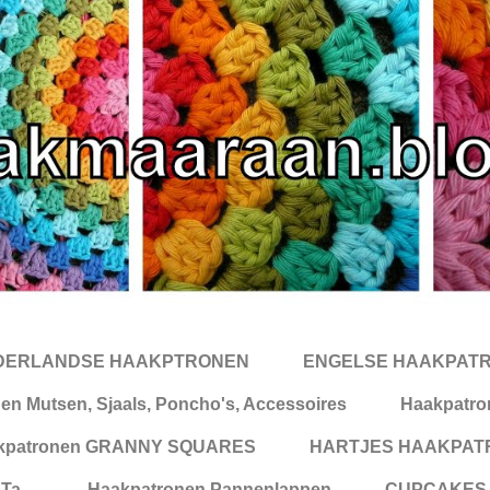
DERLANDSE HAAKPTRONEN
ENGELSE HAAKPAT
en Mutsen, Sjaals, Poncho's, Accessoires
Haakpatr
kpatronen GRANNY SQUARES
HARTJES HAAKPAT
a...
Haakpatronen Pannenlappen
CUPCAKES,