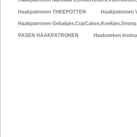
Haakpatronen THEEPOTTEN
Haakpatronen V
Haakpatronen Gebakjes,CupCakes,Koekjes,Snoep,S
PASEN HAAKPATRONEN
Haaksteken Instruc