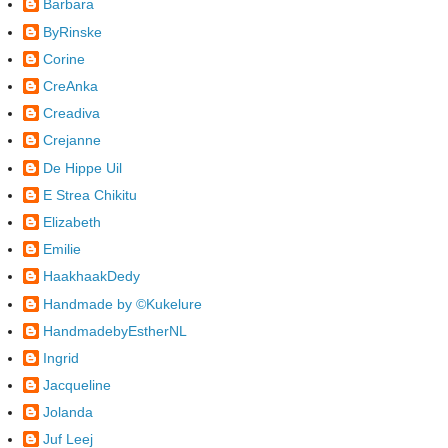
Barbara
ByRinske
Corine
CreAnka
Creadiva
Crejanne
De Hippe Uil
E Strea Chikitu
Elizabeth
Emilie
HaakhaakDedy
Handmade by ©Kukelure
HandmadebyEstherNL
Ingrid
Jacqueline
Jolanda
Juf Leej