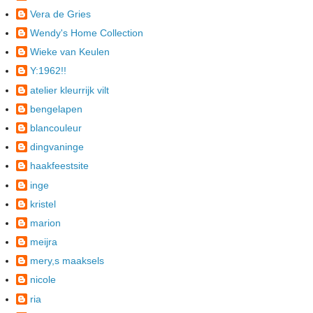
Vera de Gries
Wendy's Home Collection
Wieke van Keulen
Y:1962!!
atelier kleurrijk vilt
bengelapen
blancouleur
dingvaninge
haakfeestsite
inge
kristel
marion
meijra
mery,s maaksels
nicole
ria