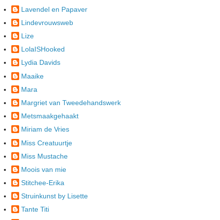
Lavendel en Papaver
Lindevrouwsweb
Lize
LolaISHooked
Lydia Davids
Maaike
Mara
Margriet van Tweedehandswerk
Metsmaakgehaakt
Miriam de Vries
Miss Creatuurtje
Miss Mustache
Moois van mie
Stitchee-Erika
Struinkunst by Lisette
Tante Titi